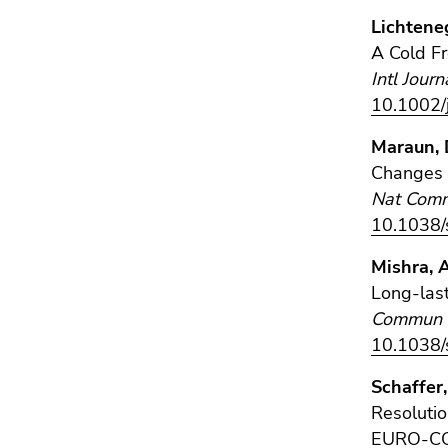
Lichteneg
A Cold Fr
Intl Jour
10.1002/
Maraun, D
Changes i
Nat Com
10.1038
Mishra, A
Long-last
Commun E
10.1038
Schaffer,
Resolutio
EURO-CO