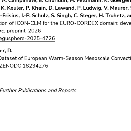
., A. Campanale, E. Churiulin, H. Feldmann, K. Goerg
K. Keuler, P. Khain, D. Lawand, P. Ludwig, V. Maurer, S.
Frisius, J.-P. Schulz, S. Singh, C. Steger, H. Truhetz, 
tion of ICON-CLM for the EURO-CORDEX domain: develop
re
, preprint, 2026
/egusphere-2025-4726
r, D.
Dataset of European Warm-Season Mesoscale Convecti
/ZENODO.18234276
Further Publications and Reports