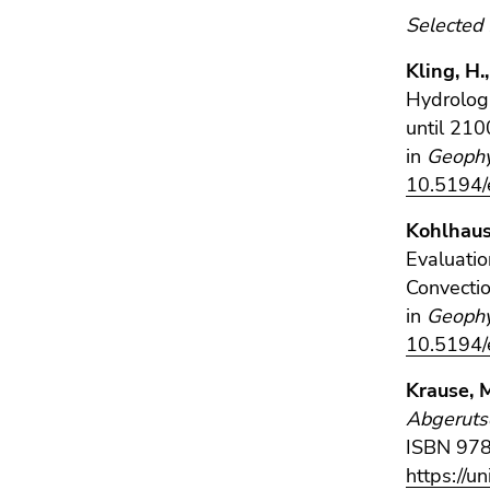
Selected 
Kling, H.
Hydrologi
until 210
in
Geophy
10.5194
Kohlhaus
Evaluati
Convecti
in
Geophy
10.5194
Krause, 
Abgeruts
ISBN 978
https://u