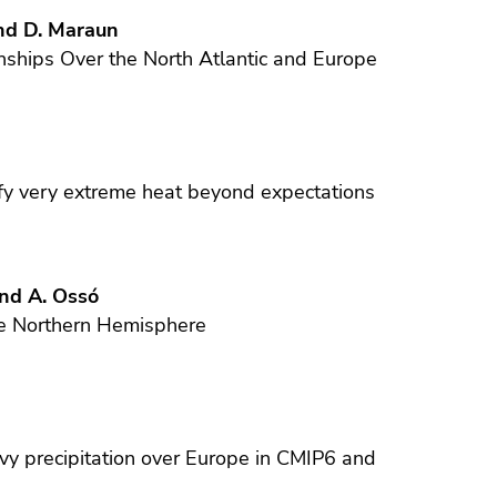
and D. Maraun
nships Over the North Atlantic and Europe
ify very extreme heat beyond expectations
and A. Ossó
the Northern Hemisphere
vy precipitation over Europe in CMIP6 and