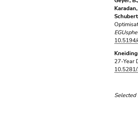
Geyer, B
4)
Karadan, 
Zu
Schubert-
den
Optimisa
Zusatzinformationen
(Zugriffstaste
EGUsphe
5)
10.5194
Zu
Kneidinge
den
27-Year 
Seiteneinstellungen
(Benutzer/Sprache)
10.5281
(Zugriffstaste
8)
Zur
Selected 
Suche
(Zugriffstaste
9)
Ende
dieses