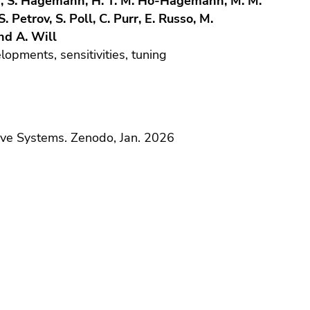
en, S. Hagemann, H. T. M. Ho-Hagemann, M. M.
 Petrov, S. Poll, C. Purr, E. Russo, M.
and A. Will
ments, sensitivities, tuning
ve Systems. Zenodo, Jan. 2026