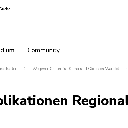
Suche
dium
Community
udium
Community
enschaften
Wegener Center für Klima und Globalen Wandel
likationen Regiona