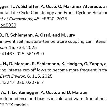
ger, T., A. Schaffer, A. Ossó, O. Martínez‐Alvarado, 
ontal Life Cycle Climatology and Front–Cyclone Relatio
nal of Climatology
, 45, e8830, 2025
joc.8830
., R. Schiemann, A. Ossó, and M. Jury
n event soil moisture-temperature coupling can intens
mun
, 16, 734, 2025
/s41467-025-56109-0
. N., D. Maraun, R. Schiemann, K. Hodges, G. Zappa, 
ing intense cut-off lows to become more frequent in 
arth Environ
, 6, 115, 2025
/s43247-025-02078-7
 A., T. Lichtenegger, A. Ossó, and D. Maraun
n dependence and biases in cold and warm frontal hea
RDEX models