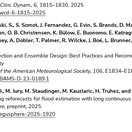
Clim. Dynam.
, 6, 1815–1830, 2025
/wcd-6-1815-2025
i, S., S. Somot, J. Fernandez, G. Evin, S. Brands, D. Ma
, O. B. Christensen, K. Bülow, E. Buonomo, E. Katragko
, A. Dobler, T. Palmer, R. Wilcke, J. Boé, L. Brunner, 
ction and Ensemble Design: Best Practices and Rec
ty
of the American Meteorological Society
, 106, E1834–E1
/BAMS-D-23-0189.1
 D., M. Jury, M. Staudinger, M. Kauzlaric, H. Truhez, an
g reforecasts for flood estimation with long continuous
re
, preprint, 2025
/egusphere-2025-1920