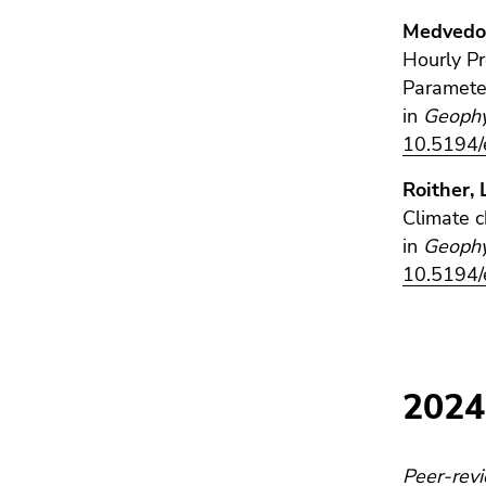
Medvedov
Hourly Pr
Paramete
in
Geophy
10.5194
Roither, 
Climate c
in
Geophy
10.5194
2024
Peer-revi