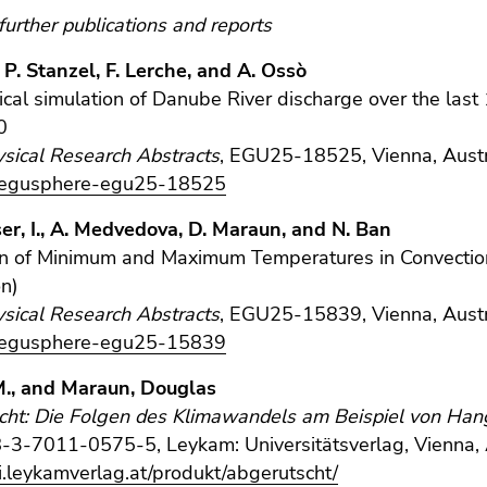
further publications and reports
, P. Stanzel, F. Lerche, and A. Ossò
cal simulation of Danube River discharge over the last
0
sical Research Abstracts
, EGU25-18525, Vienna, Aust
/egusphere-egu25-18525
er, I., A. Medvedova, D. Maraun, and N. Ban
on of Minimum and Maximum Temperatures in Convecti
on)
sical Research Abstracts
, EGU25-15839, Vienna, Aust
/egusphere-egu25-15839
M., and Maraun, Douglas
cht: Die Folgen des Klimawandels am Beispiel von Hang
-3-7011-0575-5, Leykam: Universitätsverlag, Vienna, 
ni.leykamverlag.at/produkt/abgerutscht/