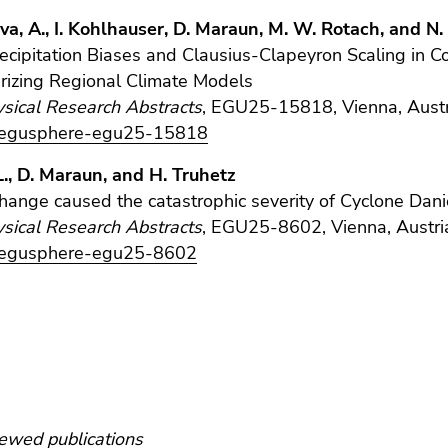
a, A., I. Kohlhauser, D. Maraun, M. W. Rotach, and N.
ecipitation Biases and Clausius-Clapeyron Scaling in 
rizing Regional Climate Models
sical Research Abstracts
, EGU25-15818, Vienna, Aust
/egusphere-egu25-15818
L., D. Maraun, and H. Truhetz
hange caused the catastrophic severity of Cyclone Dani
sical Research Abstracts
, EGU25-8602, Vienna, Austri
/egusphere-egu25-8602
ewed publications