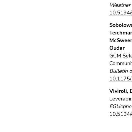
Weather 
10.5194
Sobolowsk
Teichmann
McSweeney
Oudar
GCM Sele
Communi
Bulletin 
10.1175
Viviroli,
Leveragin
EGUsphe
10.5194