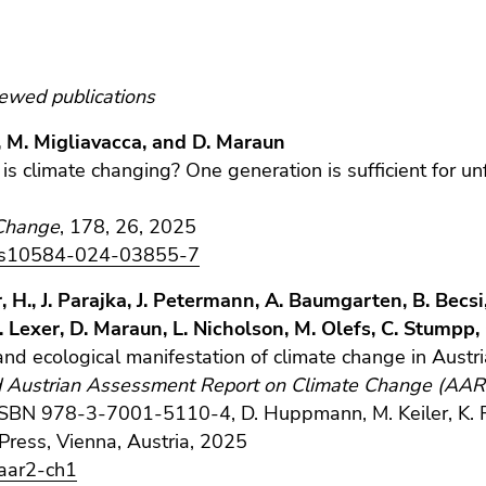
iewed publications
, M. Migliavacca, and D. Maraun
is climate changing? One generation is sufficient for un
 Change
, 178, 26, 2025
/s10584-024-03855-7
 H., J. Parajka, J. Petermann, A. Baumgarten, B. Becsi, 
 Lexer, D. Maraun, L. Nicholson, M. Olefs, C. Stumpp,
and ecological manifestation of climate change in Austr
 Austrian Assessment Report on Climate Change (AAR2
 ISBN 978-3-7001-5110-4, D. Huppmann, M. Keiler, K. R
Press, Vienna, Austria, 2025
aar2-ch1