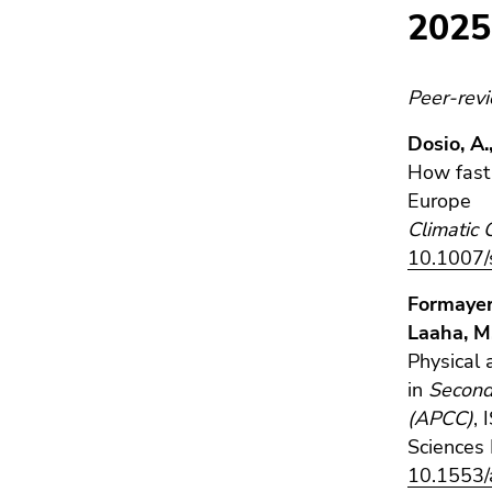
Seitenbereichs.
2025
Zur
Übersicht
der
Peer-rev
Seitenbereiche
Dosio, A.
How fast 
Europe
Climatic
10.1007
Formayer,
Laaha, M.
Physical 
in
Second
(APCC)
,
Sciences 
10.1553/