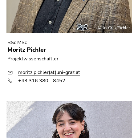
©Uni Graz/Pichler
BSc MSc
Moritz Pichler
Projektwissenschaftler
moritz.pichler(at)uni-graz.at
+43 316 380 - 8452