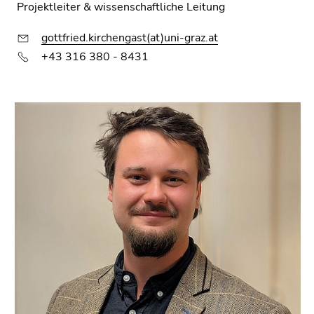
Seitenbereichs.
Projektleiter & wissenschaftliche Leitung
Zur
Übersicht
gottfried.kirchengast(at)uni-graz.at
der
+43 316 380 - 8431
Seitenbereiche