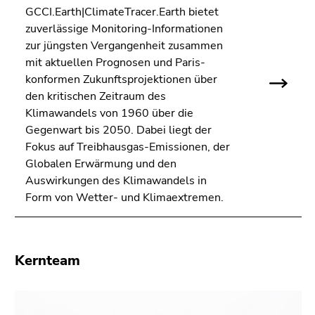
bestätigen
GCCI.Earth|ClimateTracer.Earth bietet
Sie diesen
zuverlässige Monitoring-Informationen
Link.
zur jüngsten Vergangenheit zusammen
mit aktuellen Prognosen und Paris-
Beginn
Zum
konformen Zukunftsprojektionen über
des
Inhalt
den kritischen Zeitraum des
Seitenbereichs:
(Zugriffstaste
Klimawandels von 1960 über die
Seitenbereiche:
1)
Gegenwart bis 2050. Dabei liegt der
Zur
Fokus auf Treibhausgas-Emissionen, der
Positionsanzeige
Globalen Erwärmung und den
(Zugriffstaste
Auswirkungen des Klimawandels in
2)
Form von Wetter- und Klimaextremen.
Zur
Hauptnavigation
(Zugriffstaste
3)
Kernteam
Zur
Unternavigation
(Zugriffstaste