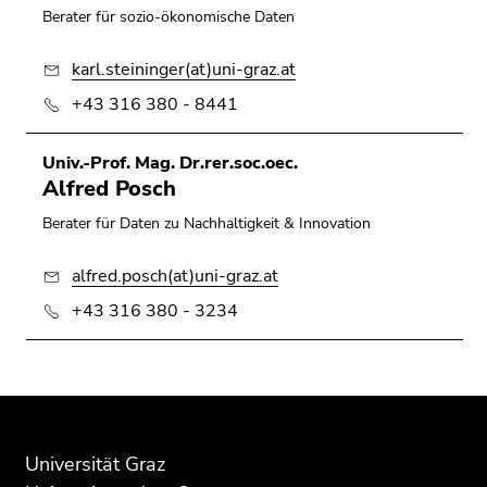
Berater für sozio-ökonomische Daten
karl.steininger(at)uni-graz.at
+43 316 380 - 8441
Univ.-Prof. Mag. Dr.rer.soc.oec.
Alfred Posch
Berater für Daten zu Nachhaltigkeit & Innovation
alfred.posch(at)uni-graz.at
+43 316 380 - 3234
Beginn
Ende
Ende
des
dieses
dieses
Seitenbereichs:
Seitenbereichs.
Seitenbereichs.
Universität Graz
Zusatzinformationen:
Zur
Zur