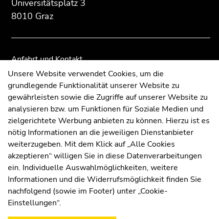
Universitätsplatz 3
Übersicht
Übersicht
8010 Graz
der
der
Seitenbereiche
Seitenbereiche
Anfahrt und Kontakt
Kommunikation und Öffentlichkeitsarbeit
Unsere Website verwendet Cookies, um die
grundlegende Funktionalität unserer Website zu
Moodle
gewährleisten sowie die Zugriffe auf unserer Website zu
UNIGRAZonline
analysieren bzw. um Funktionen für Soziale Medien und
Impressum
zielgerichtete Werbung anbieten zu können. Hierzu ist es
Datenschutzerklärung
nötig Informationen an die jeweiligen Dienstanbieter
Cookie-Einstellungen
weiterzugeben. Mit dem Klick auf „Alle Cookies
Barrierefreiheitserklärung
akzeptieren“ willigen Sie in diese Datenverarbeitungen
ein. Individuelle Auswahlmöglichkeiten, weitere
Informationen und die Widerrufsmöglichkeit finden Sie
nachfolgend (sowie im Footer) unter „Cookie-
Wetterstation
Uni Graz
Einstellungen“.